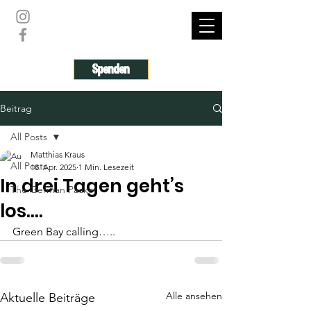
THE GERMAN PACKER
Spenden
Beitrag
All Posts
Matthias Kraus
All Posts
18. Apr. 2025
1 Min. Lesezeit
In drei Tagen geht’s
The German Packer
los….
Green Bay calling…..
Alle ansehen
Aktuelle Beiträge