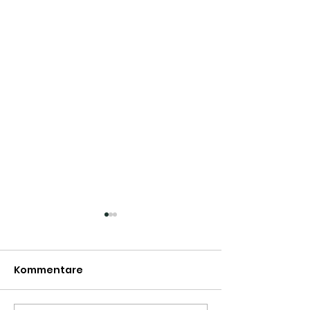
Can’t wait to be back
in Green Bay
Kommentare
Miss my friends….