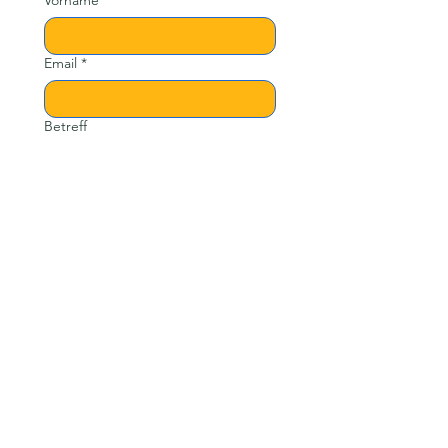
Vorname
Email
*
Betreff
Nachricht
Senden
Links
Über mich