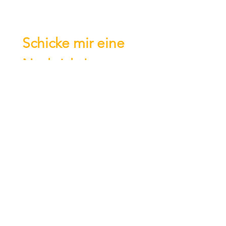
Schicke mir eine 
Nachricht!
Vorname
Email
*
Betreff
Nachricht