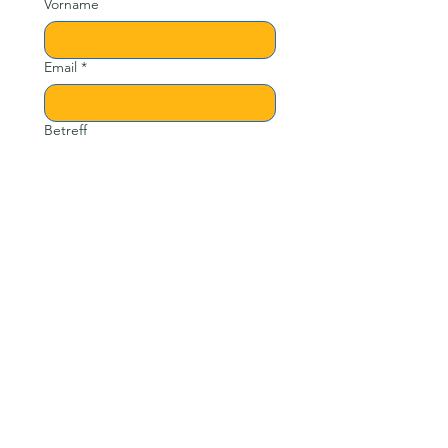
Vorname
Email
*
Betreff
Nachricht
Senden
Links
Über mich