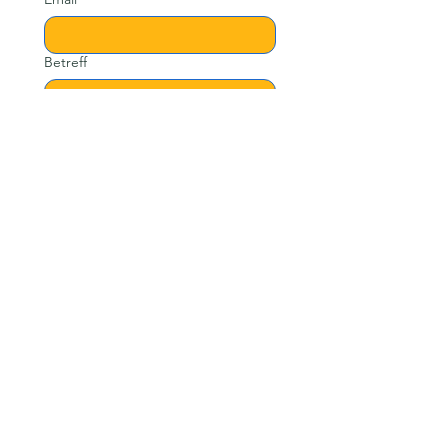
Betreff
Nachricht
Senden
Links
Über mich
Mithelfen