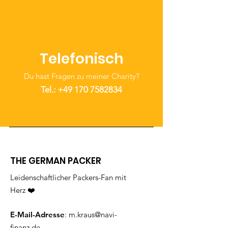
Telefonisch
Du hast Fragen zu meiner Charity?
Tel.: +49
170 7582834
THE GERMAN PACKER
Leidenschaftlicher Packers-Fan mit
Herz ❤️
E-Mail-Adresse
:
m.kraus@navi-
finanz.de