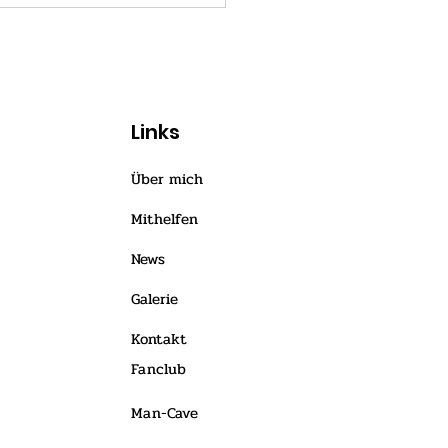
Spaß beim Hören......
://open.spotify.com/episod
gMaPCga
Links
Über mich
Mithelfen
News
Galerie
Kontakt
Fanclub
Man-Cave