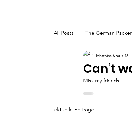
ERMAN PACKER
Startseite
Über mich
All Posts
The German Packer
Matthias Kraus
18. 
Can’t wa
Miss my friends….
Aktuelle Beiträge