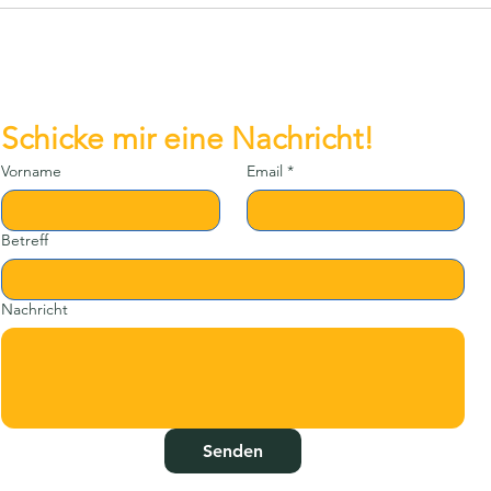
Viel 
https
e/3w
Schicke mir eine Nachricht!
Vorname
Email
*
Betreff
Nachricht
Senden