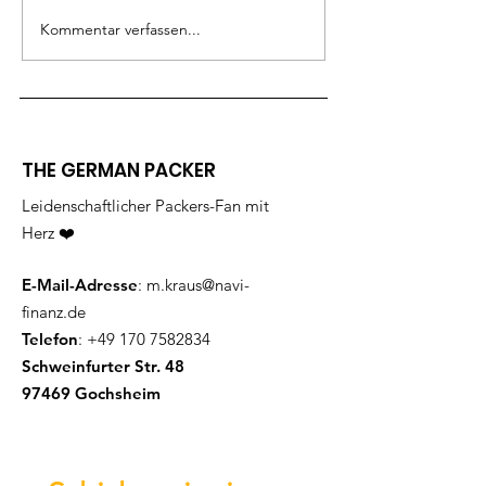
Spendenüber
Kommentar verfassen...
THE GERMAN PACKER
Leidenschaftlicher Packers-Fan mit
Herz ❤️
E-Mail-Adresse
:
m.kraus@navi-
finanz.de
Telefon
:
+49 170 7582834
Schweinfurter Str. 48
97469 Gochsheim