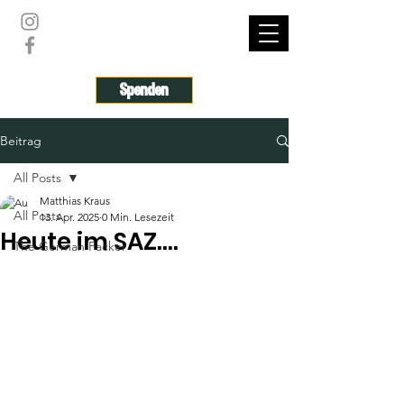
THE GERMAN PACKER
Spenden
Beitrag
All Posts
Matthias Kraus
All Posts
13. Apr. 2025
0 Min. Lesezeit
Heute im SAZ....
The German Packer