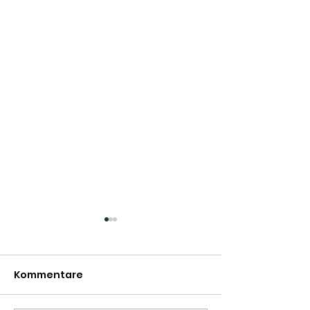
Can’t wait to be back
in Green Bay
Kommentare
Miss my friends….