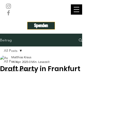
THE GERMAN PACKER
Spenden
Beitrag
All Posts
Matthias Kraus
All Posts
11. Apr. 2025
0 Min. Lesezeit
Draft Party in Frankfurt
The German Packer