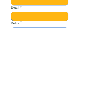
Email
*
Betreff
Nachricht
Senden
Links
Über mich
Mithelfen