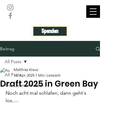
THE GERMAN PACKER
Spenden
Beitrag
All Posts
Matthias Kraus
All Posts
13. Apr. 2025
1 Min. Lesezeit
Draft 2025 in Green Bay
The German Packer
Noch acht mal schlafen, dann geht`s 
los.....