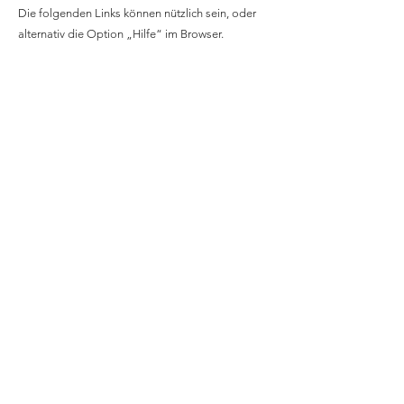
Die folgenden Links können nützlich sein, oder
alternativ die Option „Hilfe“ im Browser.
Cookie-Einstellungen in Firefox
Cookie-Einstellungen im Internet Explorer
Cookie-Einstellungen in Google Chrome
Cookie-Einstellungen in Safari (OS X)
Cookie-Einstellungen in Safari (iOS)
Cookie-Einstellungen in Android
Um die Verwendung eigener Daten durch
Google Analytics auf allen Websites abzulehnen