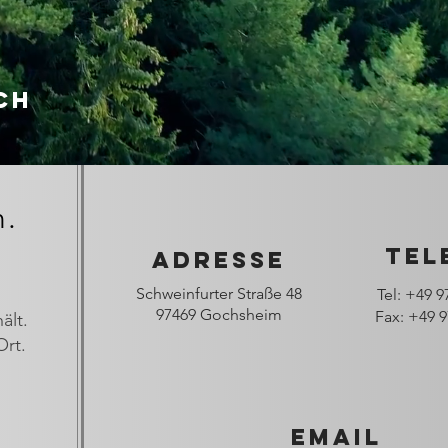
ch
n.
Tel
Adresse
Schweinfurter Straße
48
Tel: +49 
97469 Gochsheim
Fax: +49 
ält.
Ort.
Email