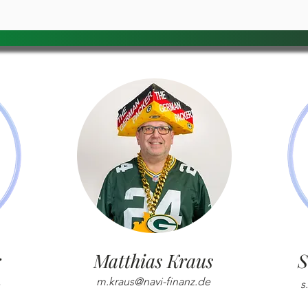
r
Matthias Kraus
S
m.kraus@navi-finanz.de
s