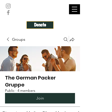
THE GERMAN PACKER
Donate
Groups
The German Packer
Gruppe
Public
·
4 members
Join