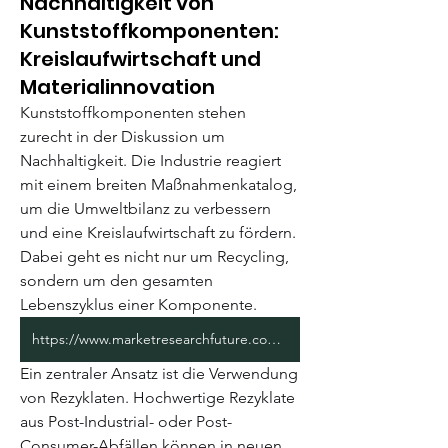
Nachhaltigkeit von
Kunststoffkomponenten:
Kreislaufwirtschaft und
Materialinnovation
Kunststoffkomponenten stehen 
zurecht in der Diskussion um 
Nachhaltigkeit. Die Industrie reagiert 
mit einem breiten Maßnahmenkatalog, 
um die Umweltbilanz zu verbessern 
und eine Kreislaufwirtschaft zu fördern. 
Dabei geht es nicht nur um Recycling, 
sondern um den gesamten 
Lebenszyklus einer Komponente.
https://www.marketresearchfuture.com/reports/smart-e-drive-market-5189
Ein zentraler Ansatz ist die Verwendung 
About
von Rezyklaten. Hochwertige Rezyklate 
Willkommen in der Gruppe! Hier
aus Post-Industrial- oder Post-
können sich Mitglieder austau
...
Consumer-Abfällen können in neuen 