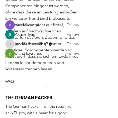
Read more
Komponenten eingesetzt werden, 
ohne dass diese an Leistung einbüßen. 
Members
Ein weiterer Trend sind biobasierte 
Kunststoffe, die nicht auf Erdöl, 
nicaella angel
Follow
sondern auf nachwachsenden 
Akash Tyagi
Follow
Rohstoffen basieren. Zudem wird das 
"Design for Recycling" immer 
jenniferbartocha9
Follow
jenniferbartocha9
wichtiger: Komponenten werden so 
diana lawrance
Follow
konstruiert, dass sie sich am Ende ihres 
See All Members (4)
Lebens leicht demontieren und 
sortenrein trennen lassen.
FAQ
F: Verlieren Kunststoffkomponenten 
aus Rezyklat an Qualität?A:
 Moderne 
THE GERMAN PACKER
Aufbereitungsverfahren ermöglichen 
The German Packer – on the road like
Rezyklate in "Neuwarenqualität". Für 
an NFL pro, with a heart for a good
anspruchsvolle Anwendungen können 