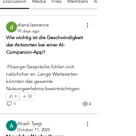
Discussion
Media
Files
Members
About
diana lawrance
19 days ago
Wie wichtig ist die Geschwindigkeit 
der Antworten bei einer AI-
Companion-App?
 Flüssige Gespräche fühlen sich 
natürlicher an. Lange Wartezeiten 
könnten das gesamte 
Nutzungserlebnis beeinträchtigen.
0
1
4
Akash Tyagi
October 17, 2025