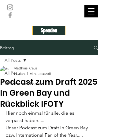
THE GERMAN PACKER
Spenden
Beitrag
All Posts
Matthias Kraus
All Posts
14. Jan.
1 Min. Lesezeit
Podcast zum Draft 2025
The German Packer
In Green Bay und
Rückblick IFOTY
Hier noch einmal für alle, die es 
verpasst haben.....
Unser Podcast zum Draft in Green Bay 
bzw. International Fan of the Year.....