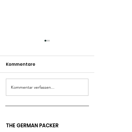
Can’t wait to be back
in Green Bay
Kommentare
Miss my friends….
Spendenüber
Kommentar verfassen...
THE GERMAN PACKER