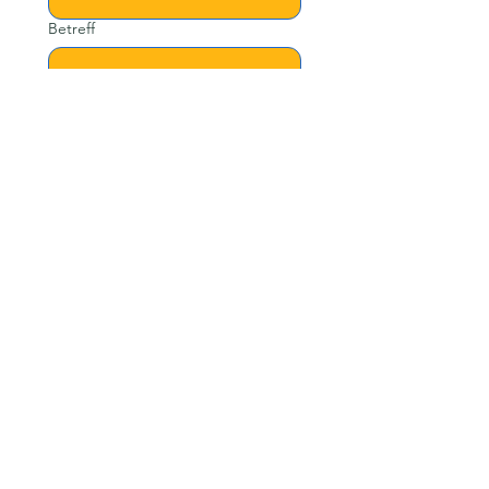
Betreff
Nachricht
Senden
Links
Über mich
Mithelfen
News