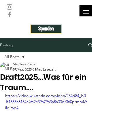
THE GERMAN PACKER
Spenden
Beitrag
All Posts
Matthias Kraus
All Posts
27. Apr. 2025
0 Min. Lesezeit
Draft2025…Was für ein
The German Packer
Traum….
https://video.wixstatic.com/video/254d84_b0
1f1555a3184c4fa2c39a79a3a8a33d/360p/mp4/f
ile.mp4