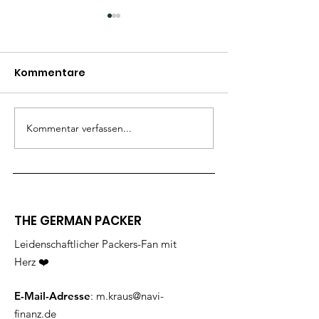
Can’t wait to be back
in Green Bay
Kommentare
Miss my friends….
Spendenüber
Kommentar verfassen...
THE GERMAN PACKER
Leidenschaftlicher Packers-Fan mit
Herz ❤️
E-Mail-Adresse
:
m.kraus@navi-
finanz.de